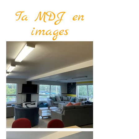
Ta MDJ en
images