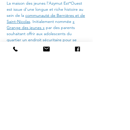
La maison des jeunes l’Azymut Est*Ouest
est issue d’une longue et riche histoire au
sein de la
communauté de Bernières et de
Saint-Nicolas
. Initialement nommée
«
Grange des jeunes »
par des parents
souhaitant offrir aux adolescents du
quartier un endroit sécuritaire pour se
réunir, la maison des jeunes [MDJ] change
une autre fois de nom avant d’adopter son
nom actuel en 1992
.
Officiellement
constituée le 19 mars 1982
, la MDJ a
déménagé ses locaux à quelques reprises
avant de s’établir de manière permanente
dans sa communauté en 1986 sur la rue de
la Sorbonne et en 1991 sur la rue de
l’Érablière.
Au
début des années 2000
, en plus d’offrir
des soirées d’activité et de discussion aux
adolescentes et adolescents, la MDJ met
sur pied un projet du nommé « Les