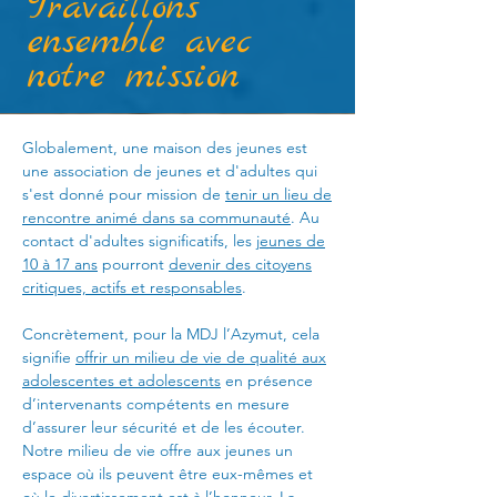
​Travaillons
ensemble avec
notre mission
Globalement, une maison des jeunes est
une association de jeunes et d'adultes qui
s'est donné pour mission de
tenir un lieu de
rencontre animé dans sa communauté
. Au
contact d'adultes significatifs, les
jeunes de
10 à 17 ans
pourront
devenir des citoyens
critiques, actifs et responsables
.
Concrètement, pour la MDJ l’Azymut, cela
signifie
offrir un milieu de vie de qualité aux
adolescentes et adolescents
en présence
d’intervenants compétents en mesure
d’assurer leur sécurité et de les écouter.
Notre milieu de vie offre aux jeunes un
espace où ils peuvent être eux-mêmes et