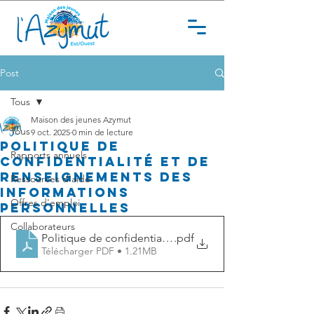
Post
Tous
Maison des jeunes Azymut
Tous
9 oct. 2025
0 min de lecture
Politique de
Rapports annuels
confidentialité et de
renseignements des
Ressources d'aide
informations
Offres d'emploi
personnelles
Collaborateurs
Politique de confidentialité et protection des rense
.pdf
Télécharger PDF • 1.21MB