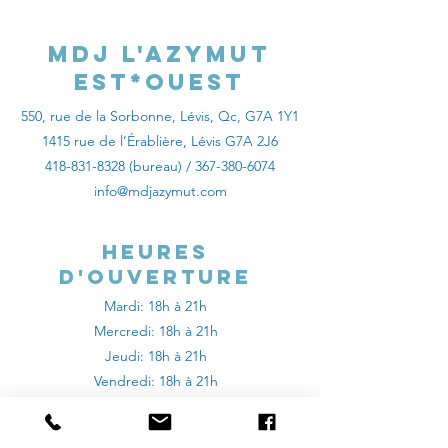
MDJ l'Azymut
Est*Ouest
550, rue de la Sorbonne, Lévis, Qc, G7A 1Y1
1415 rue de l’Érablière, Lévis G7A 2J6
Rapport
Carte d
418-831-8328
(bureau) /
367-380-6074
annuel 2022-
ressour
info@mdjazymut.com
2023 - MDJ
d'aide p
l'AZYMUT
les ado
Heures
d'ouverture
Mardi: 18h à 21h
Mercredi: 18h à 21h
Jeudi: 18h à 21h
Vendredi: 18h à 21h
aide aux